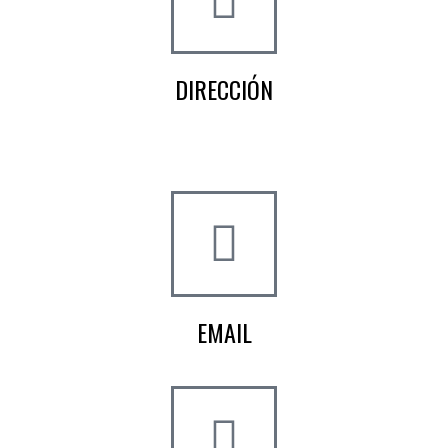
DIRECCIÓN
Crta de la Isla, 23
Pol. Ind. Fuente del Rey
Dos Hermanas, Sevilla
EMAIL
info@worldtyre.es