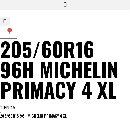
Neumaticos Sevilla Si buscas neumáticos low cost para tu coche, 4×4, SUV o furgoneta y elegir y comprar neumáticos nuevos a precios low cost
0
205/60R16
96H MICHELIN
PRIMACY 4 XL
TIENDA
/
205/60R16 96H MICHELIN PRIMACY 4 XL