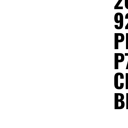
2
9
P
P
C
B