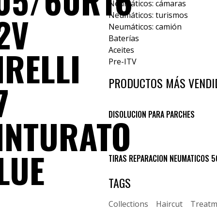
05/60R16
Neumáticos: cámaras
2V
Neumáticos: turismos
Neumáticos: camión
Baterías
IRELLI
Aceites
Pre-ITV
PRODUCTOS MÁS VENDI
7
DISOLUCION PARA PARCHES
INTURATO
LUE
TIRAS REPARACION NEUMATICOS 5
TAGS
Collections
Haircut
Treatm