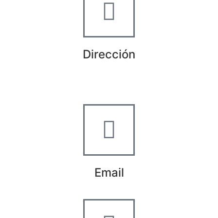
Dirección
Crta de la Isla, 23
Pol. Ind. Fuente del Rey
Dos Hermanas, Sevilla
Email
info@worldtyre.es