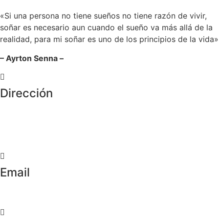
«Si una persona no tiene sueños no tiene razón de vivir,
soñar es necesario aun cuando el sueño va más allá de la
realidad, para mi soñar es uno de los principios de la vida»
– Ayrton Senna –
Dirección
Crta de la Isla, 23
Pol. Ind. Fuente del Rey
Dos Hermanas, Sevilla
Email
info@worldtyre.es