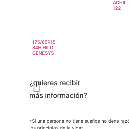
ACHIL
122
175/65R15
84H HILO
GENESYS
¿quieres recibir
más información?
«Si una persona no tiene sueños no tiene razó
los principios de la vida»