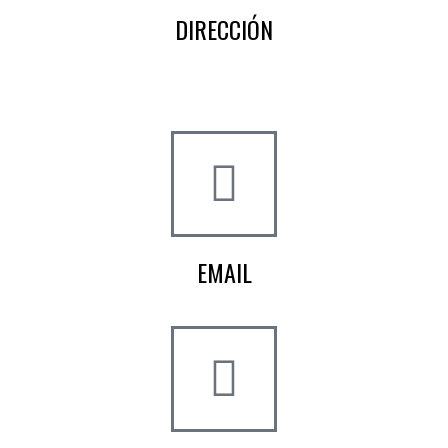
DIRECCIÓN
Crta de la Isla, 23
Pol. Ind. Fuente del Rey
Dos Hermanas, Sevilla
EMAIL
info@worldtyre.es