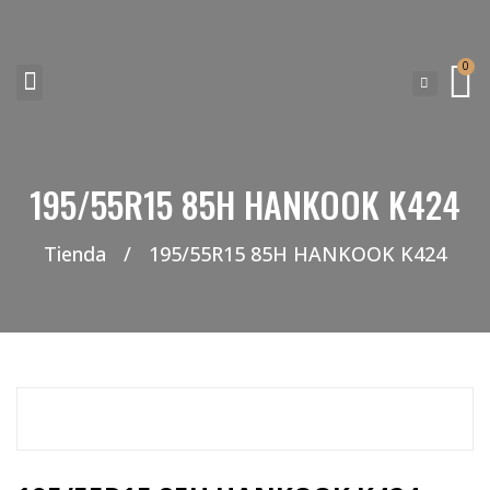
0
NEUMATICOS SEVILLA SI BUSCAS NEUMÁTICOS LOW COST PARA TU COCHE, 4×4, SUV O FURGONETA Y ELEGIR Y COMPRAR NEUMÁTICOS NUEVOS A PRECIOS LOW COST
195/55R15 85H HANKOOK K424
Tienda
/
195/55R15 85H HANKOOK K424