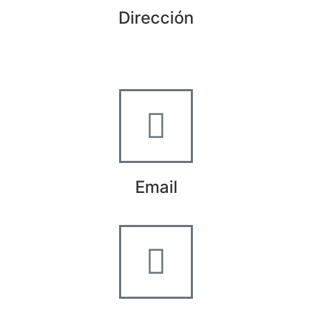
Dirección
Crta de la Isla, 23
Pol. Ind. Fuente del Rey
Dos Hermanas, Sevilla
Email
info@worldtyre.es