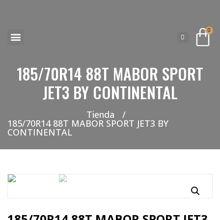
0
185/70R14 88T MABOR SPORT
NEUMATICOS SEVILLA SI BUSCAS NEUMÁTICOS LOW COST PARA TU COCHE, 4×4, SUV O FURGONETA Y ELEGIR Y COMPRAR NEUMÁTICOS NUEVOS A PRECIOS LOW COST
JET3 BY CONTINENTAL
Tienda
/
185/70R14 88T MABOR SPORT JET3 BY
CONTINENTAL
185/70R14 88T MABOR SPORT JET3