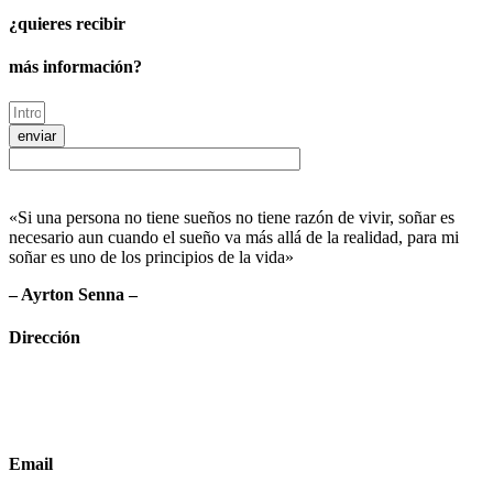
¿quieres recibir
más información?
enviar
«Si una persona no tiene sueños no tiene razón de vivir, soñar es
necesario aun cuando el sueño va más allá de la realidad, para mi
soñar es uno de los principios de la vida»
– Ayrton Senna –
Dirección
Crta de la Isla, 23
Pol. Ind. Fuente del Rey
Dos Hermanas, Sevilla
Email