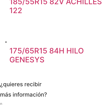
185/55R15 82V ACHILLES
122
175/65R15 84H HILO
GENESYS
¿quieres recibir
más información?