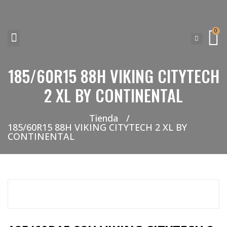
0
185/60R15 88H VIKING CITYTECH
NEUMATICOS SEVILLA SI BUSCAS NEUMÁTICOS LOW COST PARA TU COCHE, 4×4, SUV O FURGONETA Y ELEGIR Y COMPRAR NEUMÁTICOS NUEVOS A PRECIOS LOW COST
2 XL BY CONTINENTAL
Tienda
/
185/60R15 88H VIKING CITYTECH 2 XL BY
CONTINENTAL