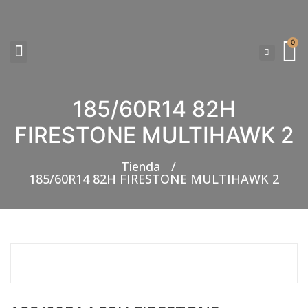
0
185/60R14 82H
NEUMATICOS SEVILLA SI BUSCAS NEUMÁTICOS LOW COST PARA TU COCHE, 4×4, SUV O FURGONETA Y ELEGIR Y COMPRAR NEUMÁTICOS NUEVOS A PRECIOS LOW COST
FIRESTONE MULTIHAWK 2
Tienda
/
185/60R14 82H FIRESTONE MULTIHAWK 2