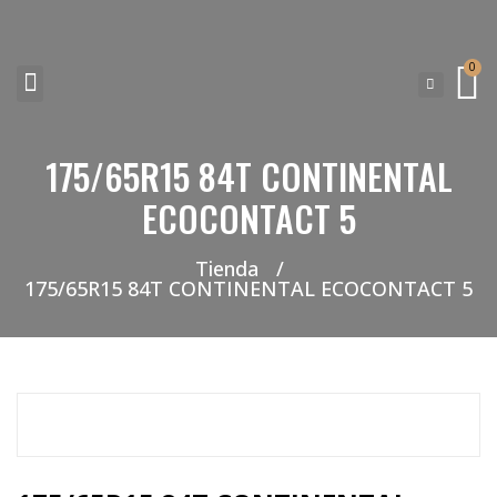
0
175/65R15 84T CONTINENTAL
NEUMATICOS SEVILLA SI BUSCAS NEUMÁTICOS LOW COST PARA TU COCHE, 4×4, SUV O FURGONETA Y ELEGIR Y COMPRAR NEUMÁTICOS NUEVOS A PRECIOS LOW COST
ECOCONTACT 5
Tienda
/
175/65R15 84T CONTINENTAL ECOCONTACT 5