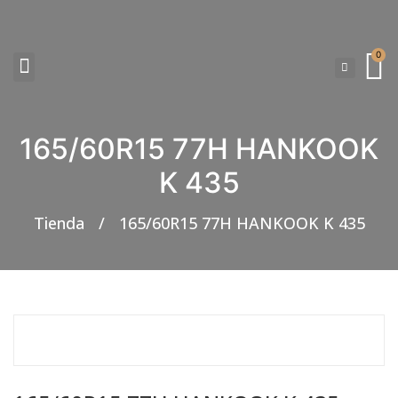
0
NEUMATICOS SEVILLA SI BUSCAS NEUMÁTICOS LOW COST PARA TU COCHE, 4×4, SUV O FURGONETA Y ELEGIR Y COMPRAR NEUMÁTICOS NUEVOS A PRECIOS LOW COST
165/60R15 77H HANKOOK
K 435
Tienda
/
165/60R15 77H HANKOOK K 435