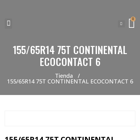
0
155/65R14 75T CONTINENTAL
NEUMATICOS SEVILLA SI BUSCAS NEUMÁTICOS LOW COST PARA TU COCHE, 4×4, SUV O FURGONETA Y ELEGIR Y COMPRAR NEUMÁTICOS NUEVOS A PRECIOS LOW COST
ECOCONTACT 6
Tienda
/
155/65R14 75T CONTINENTAL ECOCONTACT 6
155/65R14 75T CONTINENTAL