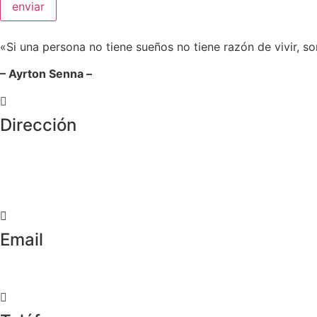
enviar
«Si una persona no tiene sueños no tiene razón de vivir, so
– Ayrton Senna –
Dirección
Crta de la Isla, 23
Pol. Ind. Fuente del Rey
Dos Hermanas, Sevilla
Email
info@worldtyre.es