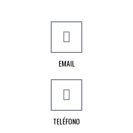
Crta de la Isla, 23
Pol. Ind. Fuente del Rey
Dos Hermanas, Sevilla
EMAIL
info@worldtyre.es
TELÉFONO